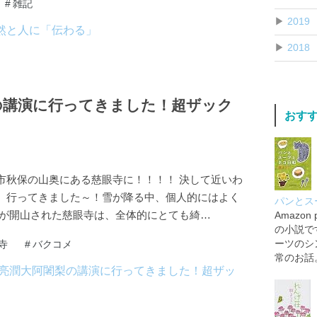
#
雑記
▶
2019
▶
2018
梨の講演に行ってきました！超ザック
おす
市秋保の山奥にある慈眼寺に！！！！ 決して近いわ
、行ってきました～！雪が降る中、個人的にはよく
パンとスー
生が開山された慈眼寺は、全体的にとても綺…
Amazo
の小説で
寺
#
バクコメ
ーツのシ
常のお話