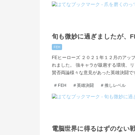
2021
12
19
-
-
旬も微妙に過ぎましたが、F
FEH
FEヒーローズ ２０２１年１２月のアッ
れました。 強キャラが跋扈する環境、
賛否両論様々な意見があった英雄決闘で
#
FEH
#
英雄決闘
#
推しレベル
2021
12
06
-
-
電脳世界に得るはずのない