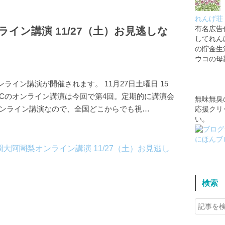
れんげ荘 
ライン講演 11/27（土）お見逃しな
有名広告
してれん
の貯金生
ウコの母
イン講演が開催されます。 11月27日土曜日 15
んMCのオンライン講演は今回で第4回。定期的に講演会
無味無臭
オンライン講演なので、全国どこからでも視…
応援クリ
い。
にほんブ
検索