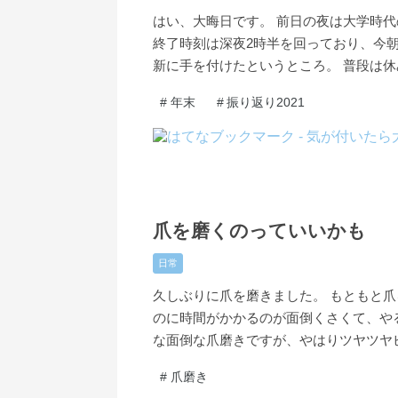
はい、大晦日です。 前日の夜は大学時
終了時刻は深夜2時半を回っており、今
新に手を付けたというところ。 普段は
#
年末
#
振り返り2021
2021
12
22
-
-
爪を磨くのっていいかも
日常
久しぶりに爪を磨きました。 もともと
のに時間がかかるのが面倒くさくて、や
な面倒な爪磨きですが、やはりツヤツヤ
#
爪磨き