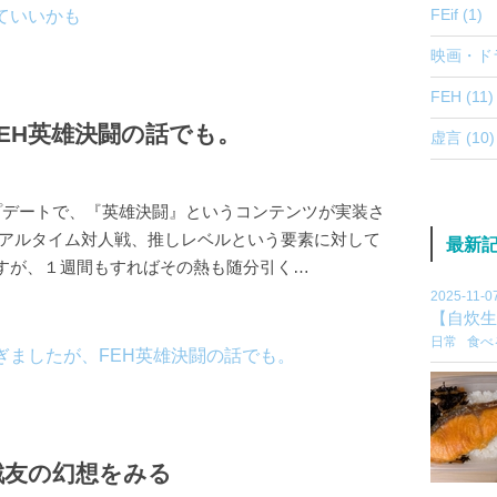
FEif (1)
映画・ドラ
FEH (11)
EH英雄決闘の話でも。
虚言 (10)
プデートで、『英雄決闘』というコンテンツが実装さ
リアルタイム対人戦、推しレベルという要素に対して
最新
すが、１週間もすればその熱も随分引く…
2025-11-0
【自炊生
日常
食べ
戦友の幻想をみる