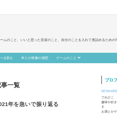
ゲームのこと、いいと思った音楽のこと、自分のことを入れて煮詰めるための
べる飲む
本とか映像の感想
ゲームのこと
プロ
の記事一覧
id:tereh
てれひこ
趣味や好き
021年を急いで振り返る
す
お酒とかゲ