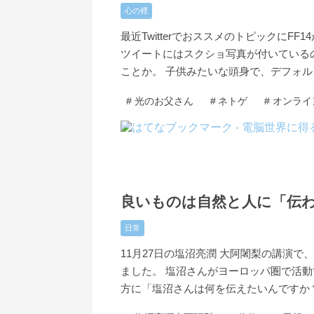
心の裡
最近TwitterでおススメのトピックにF
ツイートにはスクショ写真が付いている
ことか。 子供みたいな頭身で、デフォル
#
光のお父さん
#
ネトゲ
#
オンライ
2021
11
30
-
-
良いものは自然と人に「伝
日常
11月27日の塩沼亮潤 大阿闍梨の講演
ました。 塩沼さんがヨーロッパ圏で活
方に「塩沼さんは何を伝えたいんですか