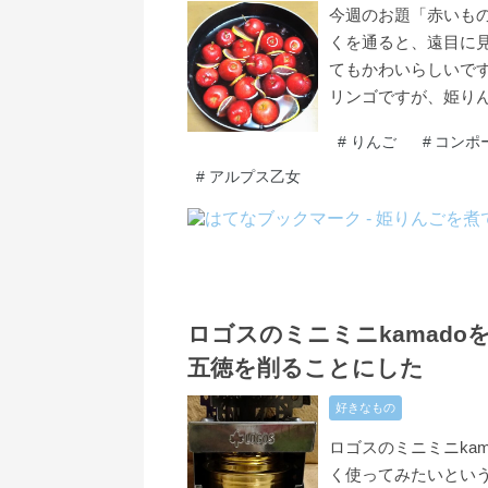
今週のお題「赤いもの
くを通ると、遠目に
てもかわいらしいで
リンゴですが、姫り
#
りんご
#
コンポ
#
アルプス乙女
2021
10
29
-
-
ロゴスのミニミニkamad
五徳を削ることにした
好きなもの
ロゴスのミニミニka
く使ってみたいとい