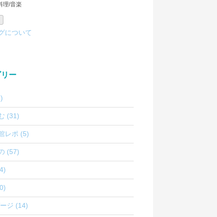
/料理/音楽
グについて
ゴリー
)
(31)
レポ (5)
(57)
4)
0)
ジ (14)