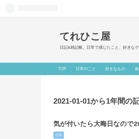
てれひこ屋
日記&雑記帳。日常で感じたこと、好きな
TOP
日常のこと
好きなもの
食
2021-01-01から1年間
2021
12
31
-
-
気が付いたら大晦日なので2
日常