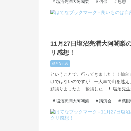
#
塩沼亮潤大阿闍梨
#
信仰
#
思想
2021
11
27
-
-
11月27日塩沼亮潤大阿闍
リ感想！
好きなもの
ということで、行ってきました！！仙台
けではないのですが、一人車で山を越え
頑張りましたよ…緊張した…！ 塩沼先
#
塩沼亮潤大阿闍梨
#
講演会
#
慈眼