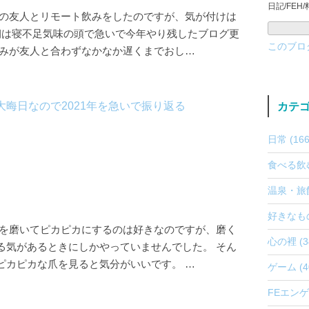
日記/FEH
代の友人とリモート飲みをしたのですが、気が付けは
朝は寝不足気味の頭で急いで今年やり残したブログ更
このブロ
休みが友人と合わずなかなか遅くまでおし…
カテ
日常 (166
食べる飲む 
温泉・旅館
好きなもの 
爪を磨いてピカピカにするのは好きなのですが、磨く
心の裡 (3
る気があるときにしかやっていませんでした。 そん
ピカピカな爪を見ると気分がいいです。 …
ゲーム (4
FEエンゲー