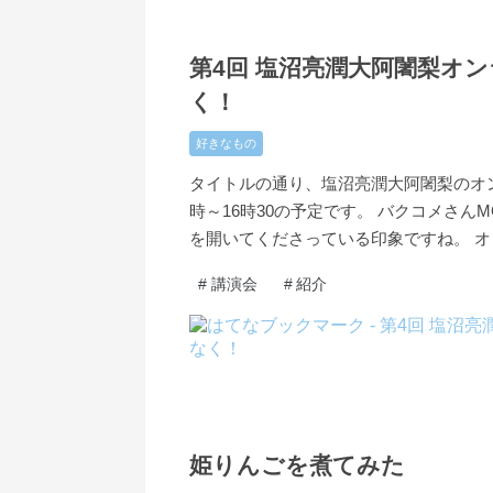
2021
11
23
-
-
第4回 塩沼亮潤大阿闍梨オン
く！
好きなもの
タイトルの通り、塩沼亮潤大阿闍梨のオンラ
時～16時30の予定です。 バクコメさ
を開いてくださっている印象ですね。 
#
講演会
#
紹介
2021
11
06
-
-
姫りんごを煮てみた